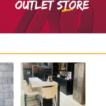
CUISINE D’EXPOSITION
N
10
A vendre