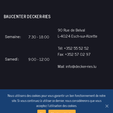
BAUCENTER DECKER-RIES
90 Rue de Belval
L-4024 Esch-sur-Alzette
7:30 - 18:00
Semaine:
Tél:
+352 55 52 52
Fax: +352 57 02 97
9:00 - 12:00
Samedi:
Mail:
info@decker-ries.lu
Nous utilisons des cookies pour vous garantir un bon fonctionnement de notre
site. Si vous continuez à utiliser ce dernier, nous considérerons que vous
Tous droits réservés © Baucenter Decker-Ries
acceptez l'utilisation des cookies.
Dispositions Legales